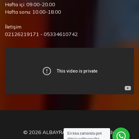
Hafta içi: 09.00-20.00
Hafta sonu: 10.00-18.00
İletişim
02126219171 - 05334610742
© 2026 ALBAYRAK. Tüm hakları saklıdır.
En kısa zamanda geri